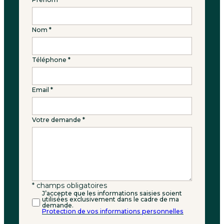
o
n
t
Nom
*
a
c
t
Téléphone
*
e
z
-
Email
*
n
o
u
Votre demande
*
s
* champs obligatoires
J’accepte que les informations saisies soient
utilisées exclusivement dans le cadre de ma
demande.
Protection de vos informations personnelles