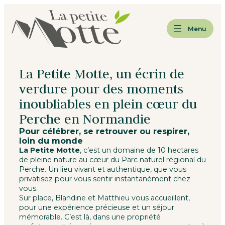
Aller
Aller
Aller
au
au
au
menu
contenu
pied
Menu
de
page
La Petite Motte, un écrin de
verdure pour des moments
inoubliables en plein cœur du
Perche en Normandie
Pour célébrer, se retrouver ou respirer,
loin du monde
La Petite Motte
, c’est un domaine de 10 hectares
de pleine nature au cœur du Parc naturel régional du
Perche. Un lieu vivant et authentique, que vous
privatisez pour vous sentir instantanément chez
vous.
Sur place, Blandine et Matthieu vous accueillent,
pour une expérience précieuse et un séjour
mémorable. C’est là, dans une propriété